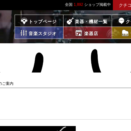
全国
1,892
ショップ掲載中
クチ
プレイス
トップページ
楽器・機材一覧
ク
音楽スタジオ
楽器店
のご案内