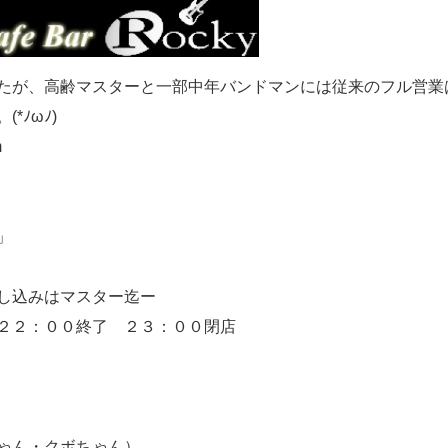
たが、高齢マスターと一部中年バンドマンには従来のフル営業
*ﾉωﾉ)
m
」
し込みはマスター迄ー
２２：００終了 ２３：００閉店
ちゃん・クボちゃん）