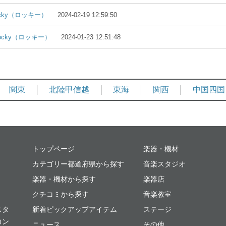
cky（ロッキー）
2024-02-19 12:59:50
ocky（ロッキー）
2024-01-23 12:51:48
関東
北陸甲信越
東海
関西
中国四国
ミュージックプレイス
トップページ
楽器・機材
カテゴリー都道府県から探す
音楽スタジオ
楽器・機材から探す
楽器店
クチコミから探す
音楽教室
スタ
新着ピックアップアイテム
ステージ
コン
ニュース
その他