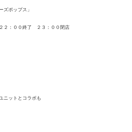
ーズポップス」
２２：００終了 ２３：００閉店
ユニットとコラボも