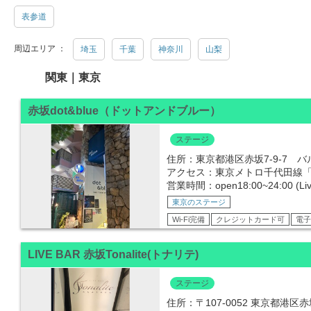
表参道
周辺エリア ：
埼玉
千葉
神奈川
山梨
関東｜東京
赤坂dot&blue（ドットアンドブルー）
ステージ
住所：東京都港区赤坂7-9-7 バル
アクセス：東京メトロ千代田線「
営業時間：open18:00~24:00 (Live
東京のステージ
Wi-Fi完備
クレジットカード可
電子
LIVE BAR 赤坂Tonalite(トナリテ)
ステージ
住所：〒107-0052 東京都港区赤坂