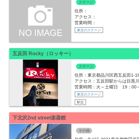
ステージ
住所：
アクセス：
営業時間：
東京のステージ
五反田 Rocky（ロッキー）
ステージ
住所：東京都品川区西五反田1-18-
アクセス：五反田駅からは目黒川
営業時間：火～土曜日 19：00～
東京のステージ
駅近
下北沢2nd street楽器館
その他