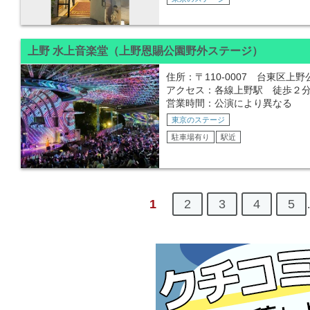
上野 水上音楽堂（上野恩賜公園野外ステージ）
住所：〒110-0007 台東区上野
アクセス：各線上野駅 徒歩２分
営業時間：公演により異なる
東京のステージ
駐車場有り
駅近
1
2
3
4
5
.