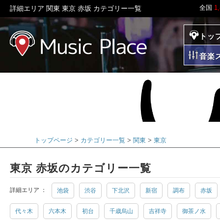
全国
1
詳細エリア 関東 東京 赤坂 カテゴリー一覧
トッ
ミュージックプレイ
音楽
トップページ
カテゴリー一覧
関東
東京
東京 赤坂のカテゴリー一覧
詳細エリア ：
池袋
渋谷
下北沢
新宿
調布
赤坂
代々木
六本木
初台
千歳烏山
吉祥寺
御茶ノ水