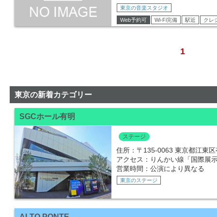
東京の音楽スタジオ
Web予約可
Wi-Fi完備
駅近
クレ
1
東京の新着カテゴリー
SGCホール有明
ステージ
住所：〒135-0063 東京都江
アクセス：りんかい線「国際展示
営業時間：公演により異なる
東京のステージ
ALTO PONTE