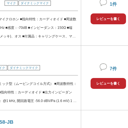
マイク
ダイナミックマイク
1件
レビューを書く
マイクロホン ■指向特性：カーディオイド ■周波数
Hz ■感度：-70dB ■インピーダンス：150Ω ■端
金メッキ)、オス ■付属品：キャリングケース、マイ
インチ→5/8インチ変換ねじ付)
イク
ダイナミックマイク
7件
レビューを書く
ミック型（ムービングコイル方式） ■周波数特性：
0 Hz ■指向特性：カーディオイド ■出力インピーダン
@1 kHz, 開回路電圧 -56.0 dBV/Pa (1.6 mV) 1 Pa
L ■極性：ダイヤフラムへの正の圧力により、3番ピンに
正電圧が生成される ■コネクター：プロオーディオ
58-JB
)、オス ■外装：ダークグレーエナメル加工ダイカスト