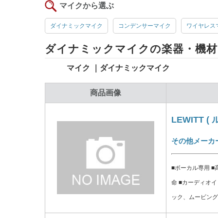
マイクから選ぶ
ダイナミックマイク
コンデンサーマイク
ワイヤレス
ダイナミックマイクの楽器・機材
マイク ｜ダイナミックマイク
商品画像
LEWITT ( 
その他メーカ
■ボーカル専用 
命 ■カーディオ
ック、ムービング・コイル ■音響的動作原理 Pressur
ducer ■指向性 カーディオイド ■感度 2 mV/Pa, -54 dBV/Pa ■内部イ