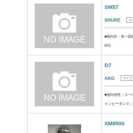
ンピーダンス 300 Ω ■コネクター 金メッキ 3-pin XLR ■
SM57
ン 重量 381 g, 13.4 oz ■マイクロフォン 寸法 49 dia. x 1
SHURE
マ
ia. x 
■指向性：単一指向
kHz
D7
AKG
マイク
■指向特性：スーパ
インピーダンス：6
XM8500