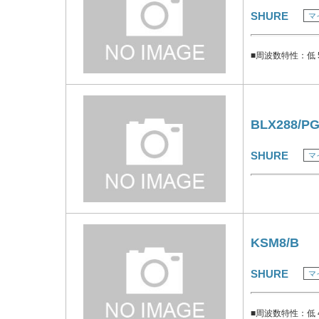
SHURE
マ
メタルボディ、艶
■周波数特性：低 5
BLX288/PG
SHURE
マ
KSM8/B
SHURE
マ
■周波数特性：低 4