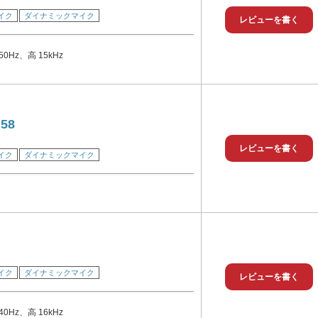
イク
ダイナミックマイク
消しシルバー加工スチールメッシュ丸型グリル
レビューを書く
0Hz、高 15kHz
58
レビューを書く
イク
ダイナミックマイク
イク
ダイナミックマイク
レビューを書く
0Hz、高 16kHz