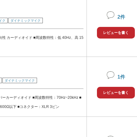
マイクロフォ
70 mm, 1.9 d
2件
イク
ダイナミックマイク
6.7 in ■マイク筐体 亜鉛ダイキャスト
レビューを書く
性 カーディオイド ■周波数特性：低 40Hz、高 15
1件
ダイナミックマイク
レビューを書く
ーカーディオイド ■周波数特性：70Hz~20kHz ■
00Ω以下 ■コネクター：XLR 3ピン