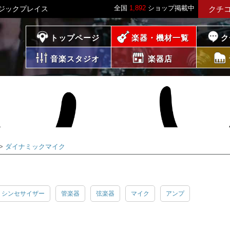
全国
1,892
ショップ掲載中
ジックプレイス
クチ
プレイス
トップページ
楽器・機材一覧
ク
音楽スタジオ
楽器店
ダイナミックマイク
・シンセサイザー
管楽器
弦楽器
マイク
アンプ