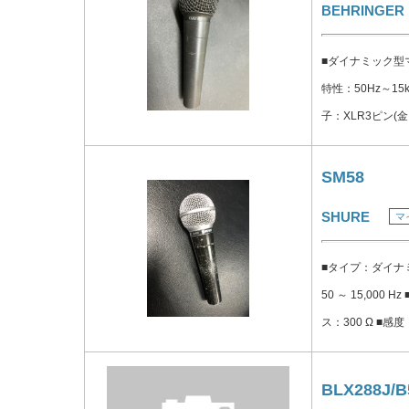
BEHRINGER
■ダイナミック型
特性：50Hz～15k
子：XLR3ピン(
クホルダー(3/8
SM58
SHURE
マ
■タイプ：ダイナ
50 ～ 15,00
ス：300 Ω ■感度： 
=94 dB SP
対して2番ピンに
BLX288J/B
用3ピン (XLR