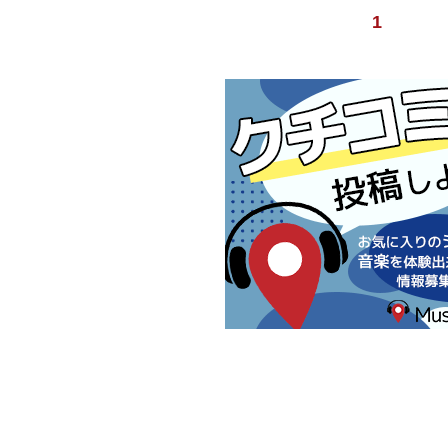
ース・フラット×3 ■電源： マンガ
1
はアルカリ電池（9V形） ACアダプ
トロール： ペダル・スイッチ MODEボ
CENTボタン ■接続端子： INPUT端子
YPASS端子 DC IN端子 DC OUT
チラシ（安全上のご注意、使用上の
の窓口） マンガン電池（9V形）：本
売品： ACアダプター：PSA-100 
PCS-20A（DCプラグ×8）