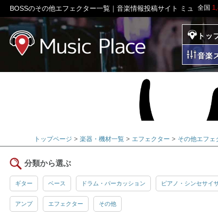
全国
1
BOSSのその他エフェクター一覧｜音楽情報投稿サイト ミュージッ
トッ
ミュージックプレイ
音楽
トップページ
楽器・機材一覧
エフェクター
その他エフェ
分類から選ぶ
ギター
ベース
ドラム・パーカッション
ピアノ・シンセサイ
アンプ
エフェクター
その他