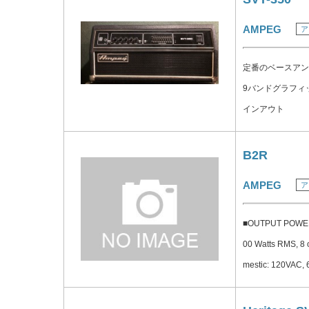
イン： PREAMP O
AMPEG
ア
T 有効, 最大 GRIT
Hz, EQ フラット
定番のベースアンプ
CABモード無効) DI
9バンドグラフィッ
ンプとSGT 有効, 最
インアウト
外部: 9V DC 
B2R
AMPEG
ア
■OUTPUT POWER 
00 Watts RMS, 
mestic: 120VAC, 
A 230-240VAC, 
±8dB @ 50Hz Ult