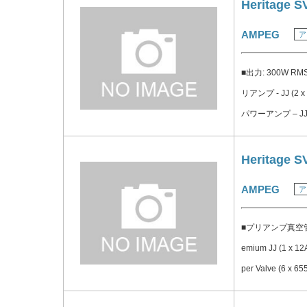
ロージャー ■プレミ
Heritage S
AMPEG
ア
■出力: 300W R
リアンプ - JJ (2 x 
パワーアンプ – JJ
ン中域セレクター ■
トランス・バランス
Heritage S
ル・グリルクロス、ソ
AMPEG
ア
ン・フェイスプレート 
■プリアンプ真空管: P
emium JJ (1 x
per Valve (6 x 
5% THD into @ 2 