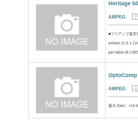
0 kHz) ■最大Gain
Heritage 5
コントロール ■チャン
AMPEG
ア
したボイシング(ジャンプ
Magnavox era SV
■プリアンプ真空管: P
ge: +10/-20 dB @ 
emium JJ (1 x
e: +15/–20 dB @ 
per Valve (6 x 
■Ultra Hi: +9 dB 
5% THD into @ 2 
0 kHz) ■最大Gain
OptoComp
コントロール ■チャン
AMPEG
エ
したボイシング(ジャンプ
Magnavox era SV
最大 Gain：+1
ge: +10/-20 dB @ 
e: +15/–20 dB @ 
■Ultra Hi: +9 dB 