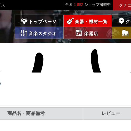
全国
1,892
ショップ掲載中
イス
クチ
プレイス
トップページ
楽器・機材一覧
ク
音楽スタジオ
楽器店
G
商品名・商品備考
レビュー