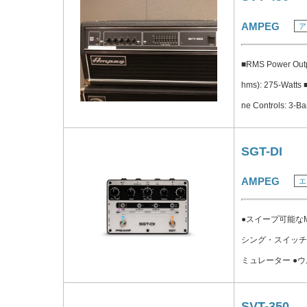
AMPEG
ア
■RMS Power Outp
hms): 275-Watts 
ne Controls: 3-Ba
9-Band ■Balanced
Preamp Out/Powe
SGT-DI
AMPEG
エ
●スイープ可能なM
シング・スイッチを
ミュレーター ●
イッチ ●10:1 可変コンプレッサー ■S
06dB (20Hz〜2
SVT-350