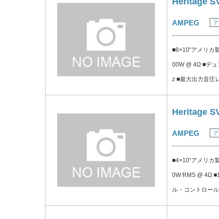
Heritage S
Hz ■GRAPHIC EQ
AMPEG
ア
300Hz: ±8dB 600
Hz: ±12dB ■GAIN
■8×10“アメリカ
RATIO 75dB typic
00W @ 4Ω ■デュ
z ■最大出力音圧レベ
mmの頑丈なエンク
ークル・グリルクロス
Heritage S
に最適
AMPEG
ア
■4×10“アメリカ
0W RMS @ 4Ω 
ル・コントロール付）
ベル: 125dB 