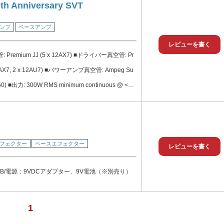
: 78 dB @ 1 kHz –3 dB @ 20 Hz & 15 kHz ■トーン
0th Anniversary SVT
ネル 1: オリジナル1969 Blue Line SVTを再現
ンプ
ベースアンプ
可能) ■チャンネル 2: Voiced after mid 70s
レビューを書く
T (jumpable) ■Bass: +12/-12 dB @ 40 Hz ■Midran
remium JJ (5 x 12AX7) ■ドライバー真空管: Pr
220 Hz, 450 Hz, 800 Hz, 1.6 kHz, or 3 kHz ■Trebl
 12AX7, 2 x 12AU7) ■パワーアンプ真空管: Ampeg Su
4 kHz ■Ultra Lo: +2 dB @ 40 Hz, -10 dB @ 500 Hz
6550) ■出力: 300W RMS minimum continuous @ <
@ 8 kHz
or 4 ■S/N比: (20 Hz – 20 kHz) 75 75 dB (20 Hz - 2
: 78 dB @ 1 kHz –3 dB @ 20 Hz & 15 kHz ■トーン
ネル 1: オリジナル1969 Blue Line SVTを再現
フェクター
ベースエフェクター
可能) ■チャンネル 2: Voiced after mid 70s
レビューを書く
T (jumpable) ■Bass: +12/-12 dB @ 40 Hz ■Midran
4 dB/電源：9VDCアダプター、9V電池（※別売り）
220 Hz, 450 Hz, 800 Hz, 1.6 kHz, or 3 kHz ■Trebl
4 kHz ■Ultra Lo: +2 dB @ 40 Hz, -10 dB @ 500 Hz
@ 8 kHz
1