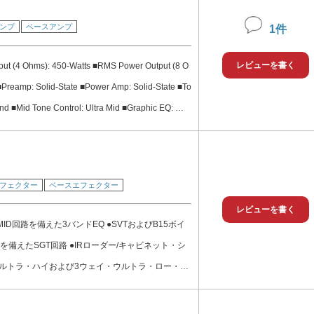
ンプ
ベースアンプ
1件
レビューを書く
ut (4 Ohms): 450-Watts ■RMS Power Output (8 O
■Preamp: Solid-State ■Power Amp: Solid-State ■To
nd ■Mid Tone Control: Ultra Mid ■Graphic EQ: 有,
 Line Out: 有, Pre/Post w/Pad ■Effects Loop: 有 ■
r Amp In: 有
フェクター
ベースエフェクター
レビューを書く
ID回路を備えた3バンドEQ ●SVTおよびB15ボイ
備えたSGT回路 ●IRローダー/キャビネット・シ
ウルトラ・ハイおよび3ウェイ・ウルトラ・ロー・ス
/N比： LINE OUT/PHONES：1
0kHz Aウェイト, プリアンプとSGT無効時) ■最大ゲ