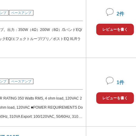
UT: 57dB (@1kHz, EQ フラット, プリアンプとSG
ンプ
ベースアンプ
2件
, 最大 VOLUME) LINE OUT/PHONES: 57dB (@1k
, プリアンプとSGT 有効, 最大 GRIT, 最大VOLUME,
レビューを書く
。出力：350W（4Ω）200W（8Ω）/3バンドEQ/
RECT OUT: 37dB (@1kHz, EQ フラット, プリア
クEQ/エフェクトループ/プリ／ポストEQ XLRラ
大 GRIT, 最大VOLUME, CABモード無効 ■電源：
@500mA センターマイナス (同梱のアダプターを使用)
ンプ
ベースアンプ
1件
レビューを書く
RATING 350 Watts RMS, 4 ohm load, 120VAC 2
8 ohm load, 120VAC ■POWER REQUIREMENTS Do
60Hz, 310VA Export: 100/120VAC, 50/60Hz, 310V
50/60Hz, 310VA ■TONE CONTROL RANGE Bass:
ra Mid: ±8dB @ 500Hz Treble: +12dB/-19dB @ 5k