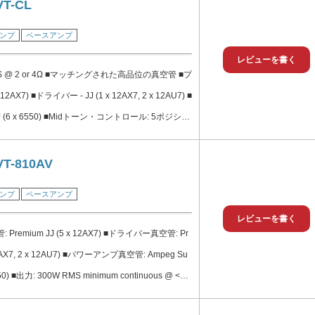
アムなHeritageブラックス
VT-CL
ンプ
ベースアンプ
レビューを書く
MS @ 2 or 4Ω ■マッチングされた高品位の真空管 ■プ
12AX7) ■ドライバー - JJ (1 x 12AX7, 2 x 12AU7) ■
 (6 x 6550) ■Midトーン・コントロール: 5ポジショ
スピーカー接続端子: Neutrik スピコン©、1/4″ ■
出力 ■プレミアムなHeritageブラックスパーク
VT-810AV
フトTolexカバリング ■Heritageブラックライ
ンプ
ベースアンプ
■Heritage SVT-810Eに最適
レビューを書く
remium JJ (5 x 12AX7) ■ドライバー真空管: Pr
 12AX7, 2 x 12AU7) ■パワーアンプ真空管: Ampeg Su
6550) ■出力: 300W RMS minimum continuous @ <
or 4 ■S/N比: (20 Hz – 20 kHz) 75 75 dB (20 Hz - 2