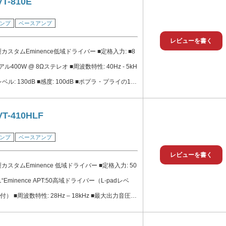
VT-810E
 RANGE 40Hz: ±11dB 80Hz: ±8dB 150Hz: ±8dB
ンプ
ベースアンプ
Hz: ±8dB 900Hz: ±8dB 2kHz: ±8dB 5kHz: ±9dB 8k
レビューを書く
 45dB typical, tones @ center ■SIGNAL TO NOISE
製カスタムEminence低域ドライバー ■定格入力: ■8
al
アル400W @ 8Ωステレオ ■周波数特性: 40Hz - 5kH
ル: 130dB ■感度: 100dB ■ポプラ・プライの15
ロージャー ■プレミアムなHeritageブラックスパ
、ソフトTolexカバリング ■Heritage SVT-CL
VT-410HLF
ンプ
ベースアンプ
レビューを書く
製カスタムEminence 低域ドライバー ■定格入力: 50
■1“Eminence APT:50高域ドライバー（L-padレベ
 ■周波数特性: 28Hz – 18kHz ■最大出力音圧レ
■感度: 98dB ■ポプラ・プライの15mmの頑丈なエンク