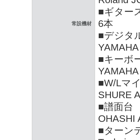
■ギター
6本
常設機材
■デジタ
YAMAHA 
■キーボ
YAMAHA 
■W/Lマ
SHURE 
■譜面台
OHASHI 
■ターン