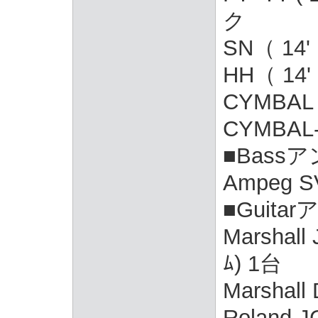
ク
SN（ 14'
HH（ 14'
CYMBAL（ 
CYMBAL
■Bass
Ampeg SV
■Guita
Marshall
ﾑ) 1台
Marshall
Roland J