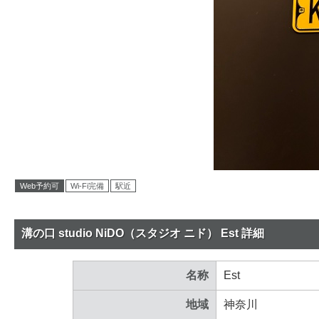
Web予約可
Wi-Fi完備
駅近
溝の口 studio NiDO（スタジオ ニド） Est 詳細
名称
Est
地域
神奈川