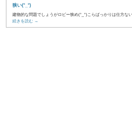
狭い(°_°)
建物的な問題でしょうがロビー狭め(°_°)こらばっかりは仕方ないで
続きを読む →