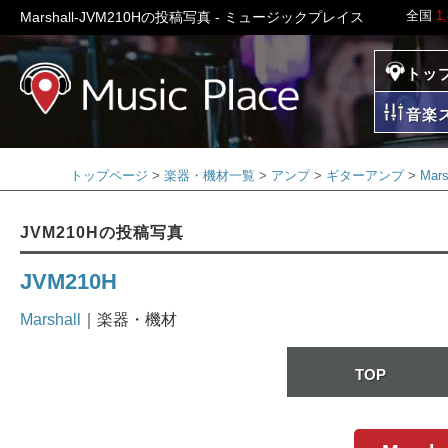
全国
1
Marshall-JVM210Hの投稿写真 - ミュージックプレイス
トッ
ミュージックプレイ
音楽
トップページ
楽器・機材一覧
アンプ
ギターアンプ
Mar
JVM210Hの投稿写真
JVM210H
Marshall
｜楽器・機材
TOP