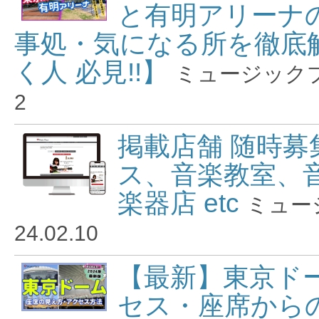
と有明アリーナ
事処・気になる所を徹底解
く人 必見!!】
ミュージック
2
掲載店舗 随時募
ス、音楽教室、
楽器店 etc
ミュー
24.02.10
【最新】東京ド
セス・座席から