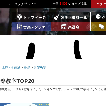
全国
1,892
ショップ掲載中
イト ミュージックプレイス
クチ
プレイス
トップページ
楽器・機材一覧
ク
音楽スタジオ
楽器店
北陸・甲信越
長野
音楽教室
教室TOP20
月曜更新。アクセス数を元にしたランキングです。ショップ選びの参考にしてくだ