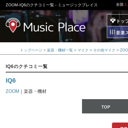
全国
1
ZOOM-IQ6のクチコミ一覧 - ミュージックプレイス
トッ
ミュージックプレイ
音楽
トップページ
楽器・機材一覧
マイク
その他マイク
ZO
IQ6のクチコミ一覧
IQ6
ZOOM
｜楽器・機材
TOP