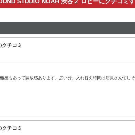
OUND STUDIO NOAH 渋谷２ ロビーにクチコミ
」のクチコミ
離感もあって開放感あります。広い分、入れ替え時間は店員さん忙しそうで
」のクチコミ