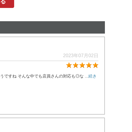
する
2023年07月02日
★5
すね そんな中でも店員さんの対応も◎な ...
続き