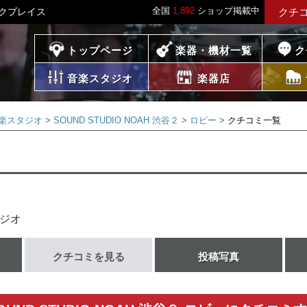
全国
1,892
ショップ掲載中
ジックプレイス
クチ
プレイス
トップページ
楽器・機材一覧
ク
音楽スタジオ
楽器店
楽スタジオ
SOUND STUDIO NOAH 渋谷２
ロビー
クチコミ一覧
ジオ
クチコミを見る
投稿写真