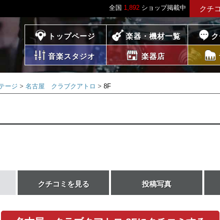
全国
1,892
ショップ掲載中
クチ
プレイス
トップページ
楽器・機材一覧
ク
音楽スタジオ
楽器店
テージ
名古屋 クラブクアトロ
8F
クチコミを見る
投稿写真