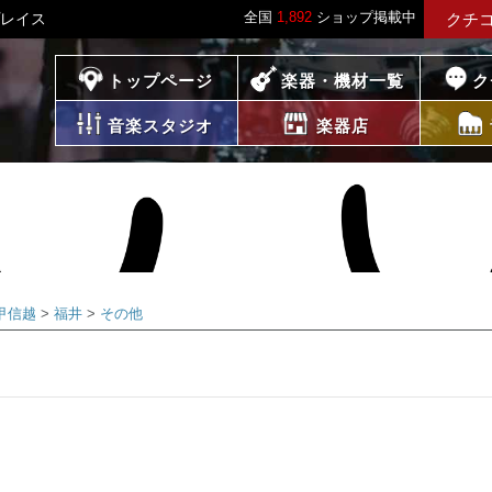
全国
1,892
ショップ掲載中
プレイス
クチ
プレイス
トップページ
楽器・機材一覧
ク
音楽スタジオ
楽器店
甲信越
福井
その他