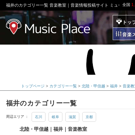
全国
1
福井のカテゴリー一覧 音楽教室｜音楽情報投稿サイト ミュージッ
トッ
ミュージックプレイ
音楽
トップページ
カテゴリー一覧
北陸・甲信越
福井
音楽教
福井のカテゴリー一覧
周辺エリア ：
石川
岐阜
滋賀
京都
北陸・甲信越｜福井｜音楽教室