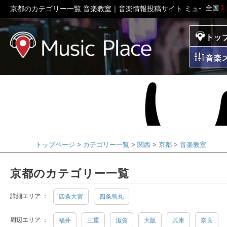
全国
1
京都のカテゴリー一覧 音楽教室｜音楽情報投稿サイト ミュージッ
トッ
ミュージックプレイ
音楽
トップページ
カテゴリー一覧
関西
京都
音楽教室
京都のカテゴリー一覧
詳細エリア ：
四条大宮
四条烏丸
周辺エリア ：
福井
三重
滋賀
大阪
兵庫
奈良