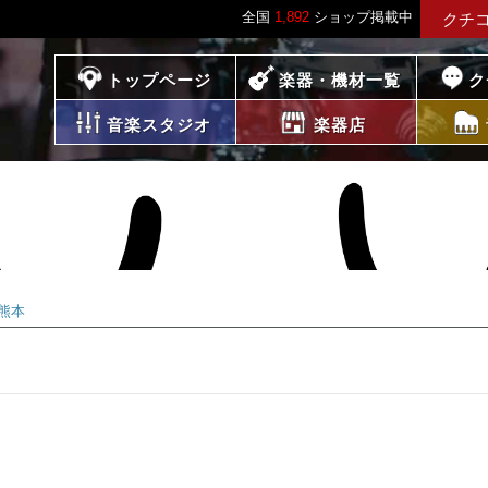
全国
1,892
ショップ掲載中
クチ
プレイス
トップページ
楽器・機材一覧
ク
音楽スタジオ
楽器店
熊本