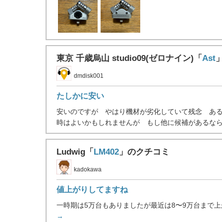
東京 千歳烏山 studio09(ゼロナイン)「
Ast
dmdisk001
たしかに安い
安いのですが やはり機材が劣化していて残念 あ
時はよいかもしれませんが もし他に候補があるなら .
Ludwig「
LM402
」のクチコミ
kadokawa
値上がりしてますね
一時期は5万台もありましたが最近は8〜9万台まで上
→