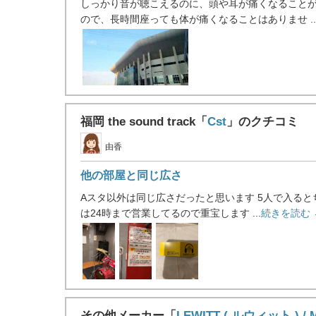
しっかり音が聴こえるのに、頭や耳が痛くなることが
ので、長時間座っても体が痛くなることはありませ ..
福岡 the sound track「
Cst
」のクチコミ
由香
他の部屋と同じ広さ
Aスタ以外は同じ広さだったと思います 5人で入ると
は24時まで営業してるので重宝します ...
続きを読む 
その他メーカー「
LEWITT ( ルウィット ) / M