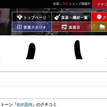
全国
1,892
ショップ掲載中
クチ
プレイス
トップページ
楽器・機材一覧
ク
音楽スタジオ
楽器店
ドストーン「
B1F店内
」のクチコミ