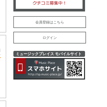
会員登録はこちら
ログイン
日
ミュージックプレイス モバイルサイト
★4
ミュージッ