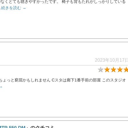
なくとても聴きやすかったです。 椅子も背もたれがしっかりしている
.
続きを読む →
2023年10月17
ちょっと窮屈かもしれません Cスタは廊下1番手前の部屋 このスタジオ
→
TP 550 DM
」のクチコミ