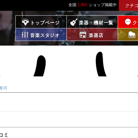
全国
1,892
ショップ掲載中
クチ
プレイス
トップページ
楽器・機材一覧
ク
音楽スタジオ
楽器店
奈川
コミ