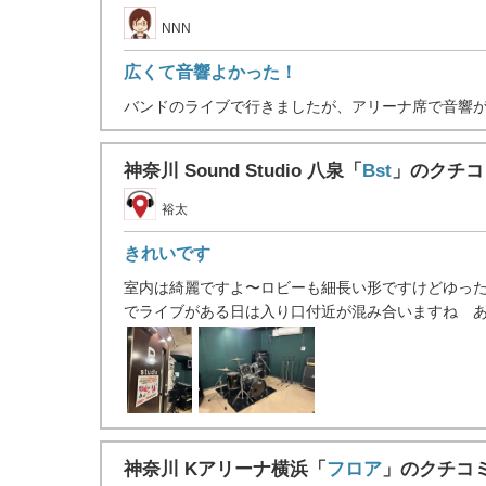
NNN
広くて音響よかった！
バンドのライブで行きましたが、アリーナ席で音響がよ
神奈川 Sound Studio 八泉「
Bst
」のクチコ
裕太
きれいです
室内は綺麗ですよ〜ロビーも細長い形ですけどゆっ
でライブがある日は入り口付近が混み合いますね あ .
神奈川 Kアリーナ横浜「
フロア
」のクチコ