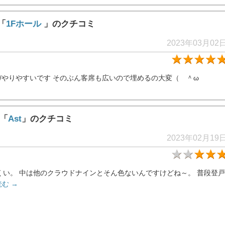
「
1Fホール
」のクチコミ
2023年03月02
)/やりやすいです そのぶん客席も広いので埋めるの大変（ ＾ω
店「
Ast
」のクチコミ
2023年02月19
くい。 中は他のクラウドナインとそん色ないんですけどね～。 普段登戸
む →