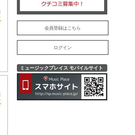
日
★5
会員登録はこちら
ログイン
ミュージックプレイス モバイルサイト
ミュージッ
日
★4