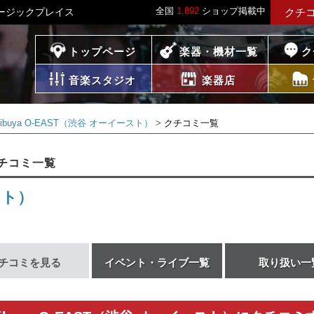
全国
1,892
ショップ掲載中
ミュージックプレイス
クチ
プレイス
トップページ
楽器・機材一覧
ク
音楽スタジオ
楽器店
hibuya O-EAST（渋谷 オーイースト）
クチコミ一覧
クチコミ一覧
スト）
チコミを見る
イベント・ライブ一覧
取り扱い一