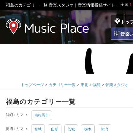
全国
1
福島のカテゴリー一覧 音楽スタジオ｜音楽情報投稿サイト ミュー
トッ
ミュージックプレイ
音楽
トップページ
カテゴリー一覧
東北
福島
音楽スタジオ
福島のカテゴリー一覧
詳細エリア ：
南相馬市
周辺エリア ：
宮城
山形
茨城
栃木
新潟