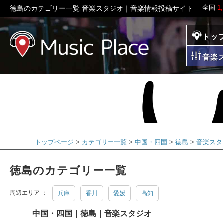
全国
1
徳島のカテゴリー一覧 音楽スタジオ｜音楽情報投稿サイト ミュー
トッ
ミュージックプレイ
音楽
トップページ
カテゴリー一覧
中国・四国
徳島
音楽スタ
徳島のカテゴリー一覧
周辺エリア ：
兵庫
香川
愛媛
高知
中国・四国｜徳島｜音楽スタジオ