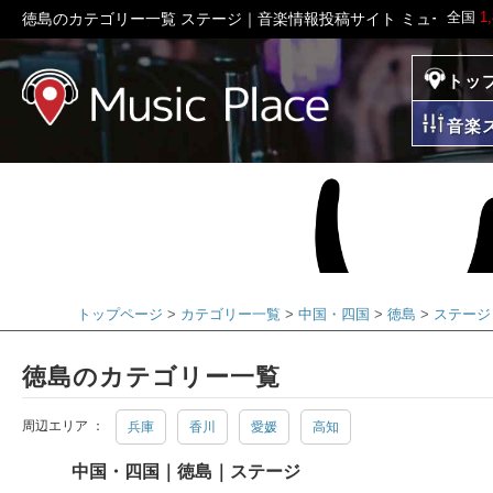
全国
1
徳島のカテゴリー一覧 ステージ｜音楽情報投稿サイト ミュージッ
トッ
ミュージックプレイ
音楽
トップページ
カテゴリー一覧
中国・四国
徳島
ステージ
徳島のカテゴリー一覧
周辺エリア ：
兵庫
香川
愛媛
高知
中国・四国｜徳島｜ステージ