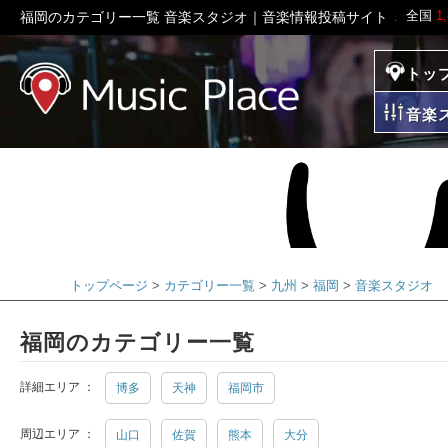
全国
1
福岡のカテゴリー一覧 音楽スタジオ｜音楽情報投稿サイト ミュー
トッ
ミュージックプレイ
音楽
トップページ
カテゴリー一覧
九州
福岡
音楽スタジオ
福岡のカテゴリー一覧
詳細エリア ：
博多
天神
福岡市
周辺エリア ：
山口
佐賀
熊本
大分